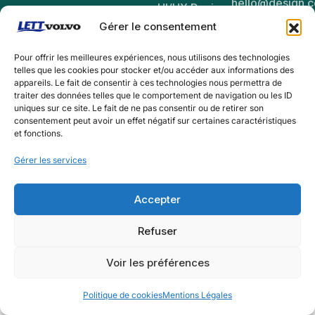
hello@design.
UI/UX Design
(+1) 234
Gérer le consentement
567 8910
Pour offrir les meilleures expériences, nous utilisons des technologies
telles que les cookies pour stocker et/ou accéder aux informations des
appareils. Le fait de consentir à ces technologies nous permettra de
traiter des données telles que le comportement de navigation ou les ID
LET'S DISCUSS
uniques sur ce site. Le fait de ne pas consentir ou de retirer son
consentement peut avoir un effet négatif sur certaines caractéristiques
et fonctions.
LET'S DISCUSS
Gérer les services
Accepter
Refuser
© 2025 – 2035 | All rights reserved by
Themepure
Voir les préférences
Politique de cookies
Mentions Légales