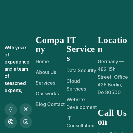
Compa
IT
Locatio
ny
Service
n
With years
of
s
Home
Germany —
experience
and a team
482 15h
Data Security
About Us
of
Street, Office
Cloud
Services
seasoned
426 Berlin,
Services
experts,
De 80500
Our works
Website
Blog Contact
Development
Call Us
IT
on
Consultation