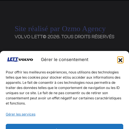
Site réalisé par
Ozmo Agency
VOLVO LETT© 2026. TOUS DROITS RÉSERVÉS
Gérer le consentement
1 RUE LES PRADES
Pour offrir les meilleures expériences, nous utilisons des technologies
telles que les cookies pour stocker et/ou accéder aux informations des
82000 MONTAUBAN
appareils. Le fait de consentir à ces technologies nous permettra de
traiter des données telles que le comportement de navigation ou les ID
05 63 03 26 43
uniques sur ce site. Le fait de ne pas consentir ou de retirer son
consentement peut avoir un effet négatif sur certaines caractéristiques
CONTACT@LETT.FR
et fonctions.
Gérer les services
MENTIONS LÉGALES